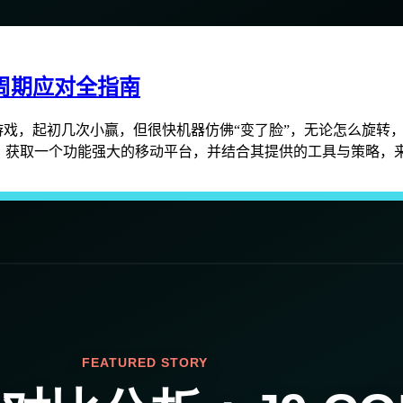
分周期应对全指南
始游戏，起初几次小赢，但很快机器仿佛“变了脸”，无论怎么旋转
，获取一个功能强大的移动平台，并结合其提供的工具与策略，