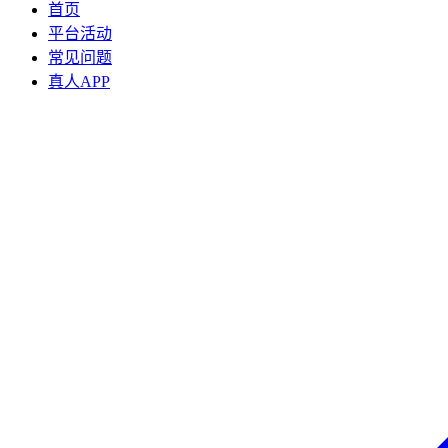
首页
平台活动
常见问题
真人APP